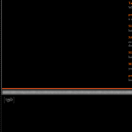
T
W
pe
u 
S
ha
N
ev
do
S
ha
M
yo
pe
lo