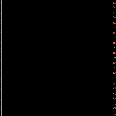
E
ha
la
&q
G
su
W
:D
H
ta
H
no
W
wh
W
ha
M
yo
S
L
da
we
da