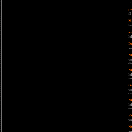
In
pe
il
M
ha
au
lo
D
lo
N
yo
di
N
lo
ma
G
yo
co
N
lo
&q
R
yo
N
go