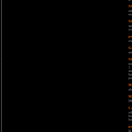
N
si
en
N
sp
yo
pe
o
G
mi
N
te
1.
an
ha
pi
M
al
M
I
C
wh
ha
ha
pe
li