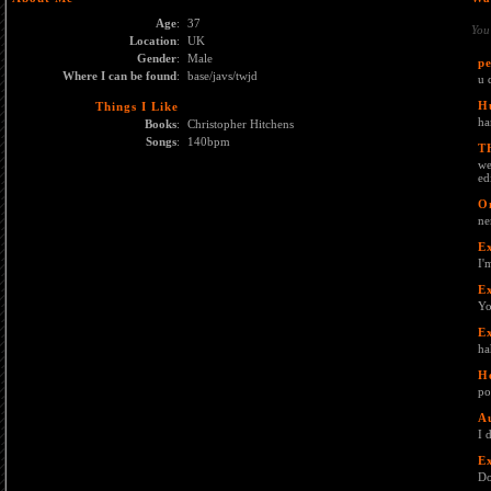
Age
:
37
You
Location
:
UK
Gender
:
Male
pe
Where I can be found
:
base/javs/twjd
u 
H
Things I Like
ha
Books
:
Christopher Hitchens
Songs
:
140bpm
T
we
ed
O
ne
E
I'
E
Yo
E
ha
H
po
A
I 
E
Do