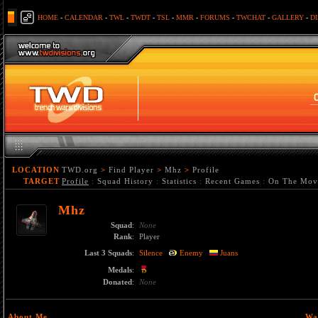
HOME
-
CALENDAR
-
TWL
-
TWDT
-
TSL
-
MMR
-
FORUMS
-
TWCHAT
-
GALLERY
-
D
LOCATION
TWD.org
>
Find Player
>
Mhz
>
Profile
TARGET
Profile
:
Squad History
:
Statistics
:
Recent Games
:
On The Mov
Mhz
Squad
:
None
Rank
:
Player
Last 3 Squads
:
Silence
Enemy
Juans
Medals
:
Donated
:
None
About Me
Wa