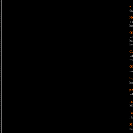
a 
th
N
1.
hi
O
wh
ha
he
C
lo
wr
O
me
S
ho
pe
lo
Ig
Mh
I
He
M
ha